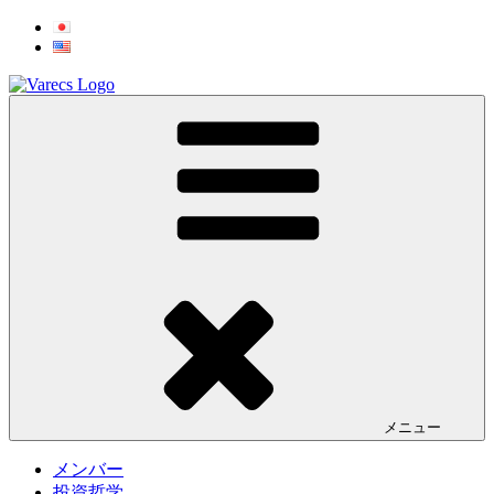
コ
ン
テ
ン
ツ
Varecs Partners Limited
A boutique investment firm in Tokyo
へ
ス
キ
ッ
プ
メニュー
メンバー
投資哲学