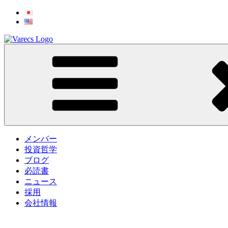
コ
ン
テ
ン
ツ
Varecs Partners Limited
A boutique investment firm in Tokyo
へ
ス
キ
ッ
プ
メンバー
投資哲学
ブログ
必読書
ニュース
採用
会社情報