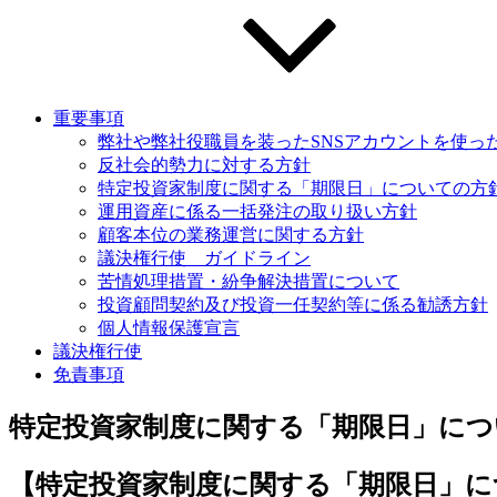
重要事項
弊社や弊社役職員を装ったSNSアカウントを使っ
反社会的勢力に対する方針
特定投資家制度に関する「期限日」についての方
運用資産に係る一括発注の取り扱い方針
顧客本位の業務運営に関する方針
議決権行使 ガイドライン
苦情処理措置・紛争解決措置について
投資顧問契約及び投資一任契約等に係る勧誘方針
個人情報保護宣言
議決権行使
免責事項
特定投資家制度に関する「期限日」につ
【特定投資家制度に関する「期限日」に